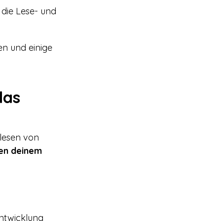
 die Lese- und
en und einige
das
lesen von
fen deinem
ntwicklung