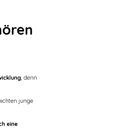
hören
wicklung
, denn
ichten junge
ch eine