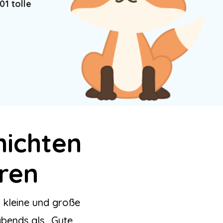
01
tolle
hichten
ren
r kleine und große
bends als „Gute