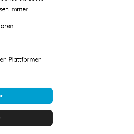
sen immer.
ören.
den Plattformen
on
e