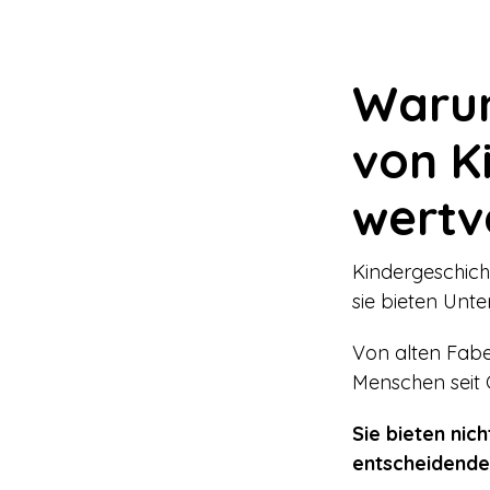
Warum
von K
wertvo
Kindergeschich
sie bieten Unte
Von alten Fab
Menschen seit 
Sie bieten nic
entscheidende 