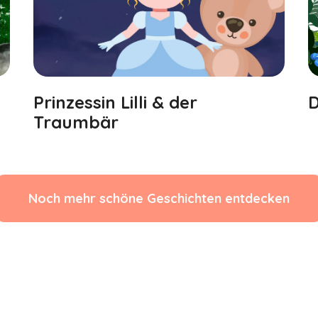
Prinzessin Lilli & der
D
Traumbär
Noch mehr schöne Geschichten entdecken