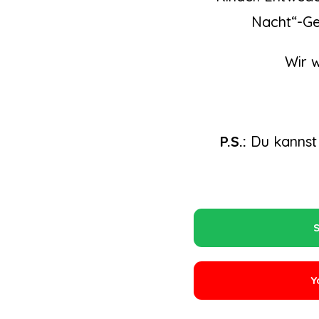
Nacht“-Ge
Wir 
P.S.:
Du kannst
S
Y