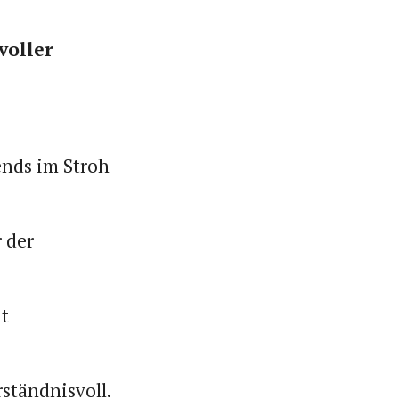
voller
bends im Stroh
 der
it
ständnisvoll.