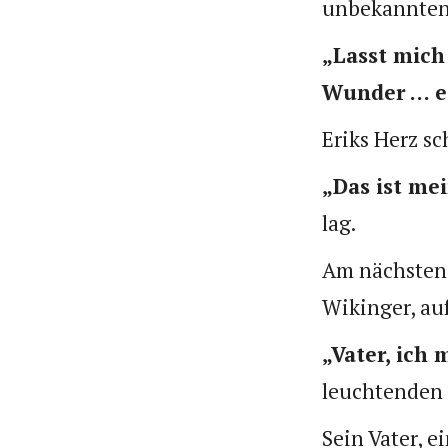
unbekannten
„Lasst mich
Wunder … es
Eriks Herz s
„Das ist me
lag.
Am nächsten 
Wikinger, auf
„Vater, ich
leuchtenden
Sein Vater, 