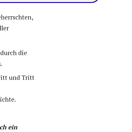
eherrschten,
ller
 durch die
.
tt und Tritt
ichte.
ch ein