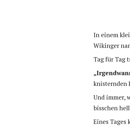
In einem kle
Wikinger nam
Tag für Tag 
„Irgendwann
knisternden F
Und immer, w
bisschen hell
Eines Tages 