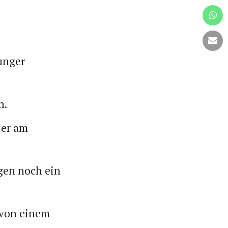
junger
n.
e er am
gen noch ein
e von einem