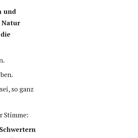
h und
r Natur
 die
n.
aben.
sei, so ganz
er Stimme:
 Schwertern