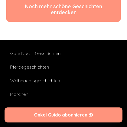
Noch mehr schöne Geschichten
entdecken
Gute Nacht Geschichten
Pferdegeschichten
Weihnachtsgeschichten
Märchen
2026 ©
Onkel Guido
Onkel Guido abonnieren 🎁