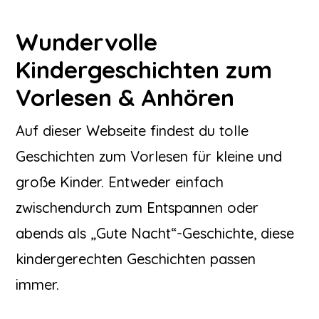
Wundervolle
Kindergeschichten zum
Vorlesen & Anhören
Auf dieser Webseite findest du tolle
Geschichten zum Vorlesen für kleine und
große Kinder. Entweder einfach
zwischendurch zum Entspannen oder
abends als „Gute Nacht“-Geschichte, diese
kindergerechten Geschichten passen
immer.