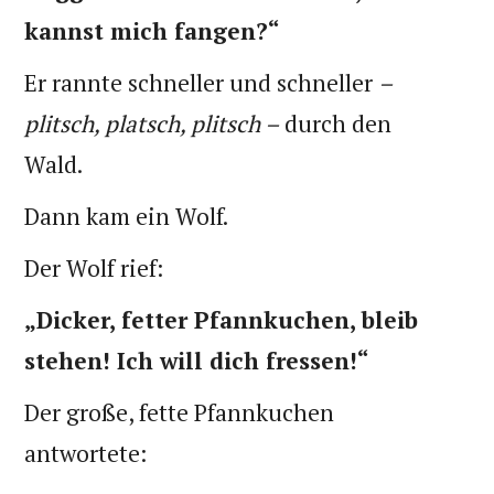
kannst mich fangen?“
Er rannte schneller und schneller
–
plitsch, platsch, plitsch –
durch den
Wald.
Dann kam ein Wolf.
Der Wolf rief:
„Dicker, fetter Pfannkuchen, bleib
stehen! Ich will dich fressen!“
Der große, fette Pfannkuchen
antwortete: