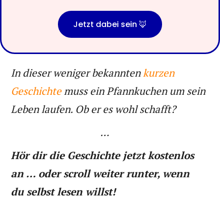
Jetzt dabei sein 🦊
In dieser weniger bekannten
kurzen
Geschichte
muss ein Pfannkuchen um sein
Leben laufen. Ob er es wohl schafft?
…
Hör dir die Geschichte jetzt kostenlos
an … oder scroll weiter runter, wenn
du selbst lesen willst!