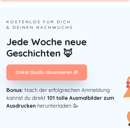
KOSTENLOS FÜR DICH
& DEINEN NACHWUCHS
Jede Woche neue
Geschichten 🦊
Onkel Guido abonnieren 🎁
Bonus:
Nach der erfolgreichen Anmeldung
kannst du direkt
101
tolle Ausmalbilder zum
Ausdrucken
herunterladen 🥳