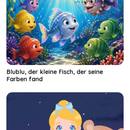
Blublu, der kleine Fisch, der seine
Farben fand