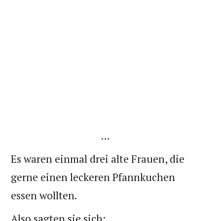
…
Es waren einmal drei alte Frauen, die
gerne einen leckeren Pfannkuchen
essen wollten.
Also sagten sie sich: