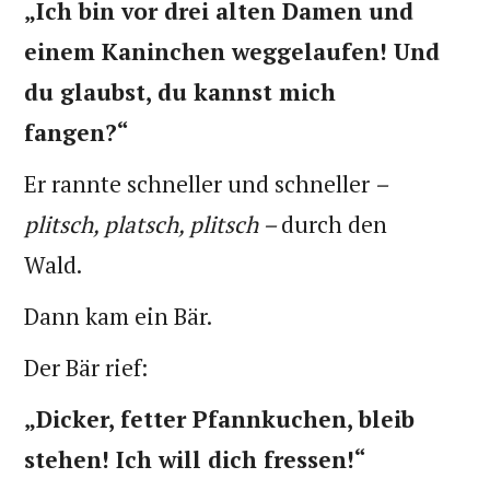
„Ich bin vor drei alten Damen und
einem Kaninchen weggelaufen! Und
du glaubst, du kannst mich
fangen?“
Er rannte schneller und schneller
–
plitsch, platsch, plitsch –
durch den
Wald.
Dann kam ein Bär.
Der Bär rief:
„Dicker, fetter Pfannkuchen, bleib
stehen! Ich will dich fressen!“