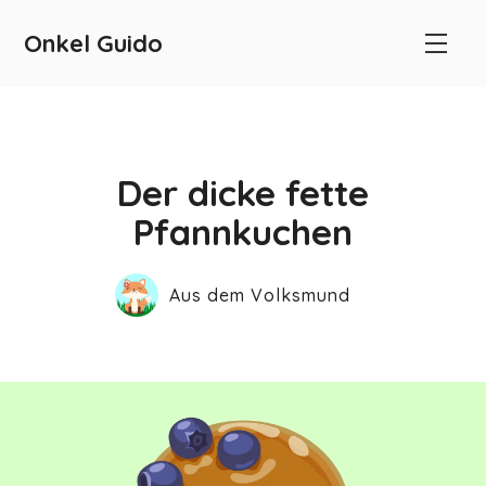
Onkel Guido
Der dicke fette
Pfannkuchen
Aus dem Volksmund