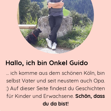
Hallo, ich bin Onkel Guido
… ich komme aus dem schönen Köln, bin
selbst Vater und seit neustem auch Opa.
:) Auf dieser Seite findest du Geschichten
für Kinder und Erwachsene.
Schön, dass
du da bist!