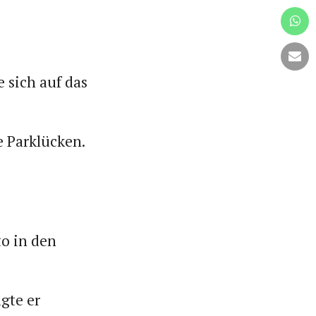
e sich auf das
e Parklücken.
to in den
agte er