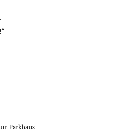
.
!“
 zum Parkhaus