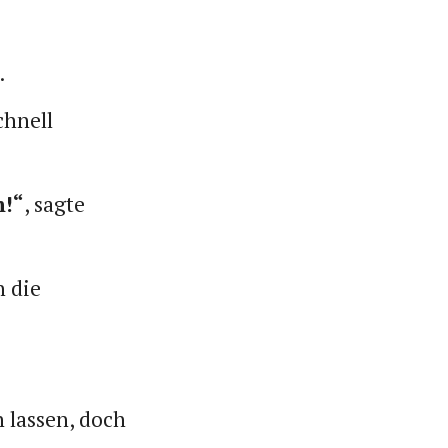
.
chnell
n!“
, sagte
 die
 lassen, doch