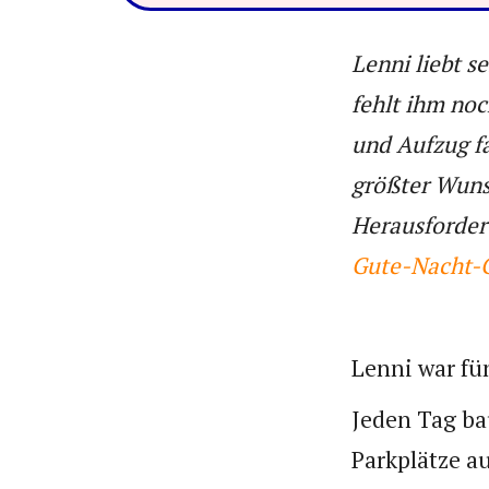
Lenni liebt s
fehlt ihm noc
und Aufzug fa
größter Wuns
Herausforderu
Gute-Nacht-G
Lenni war fün
Jeden Tag ba
Parkplätze a