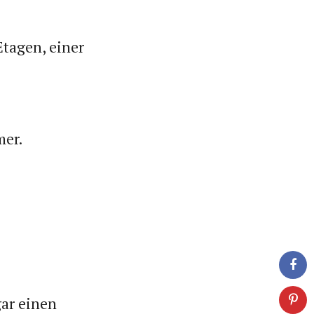
Etagen, einer
mer.
gar einen