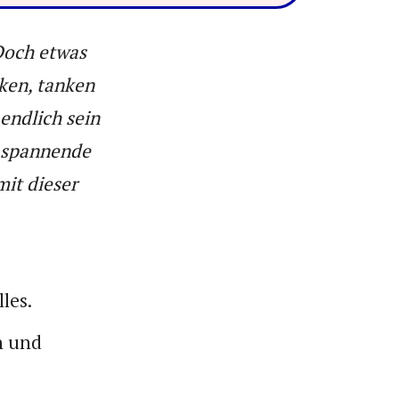
 Doch etwas
rken, tanken
endlich sein
 spannende
mit dieser
les.
n und