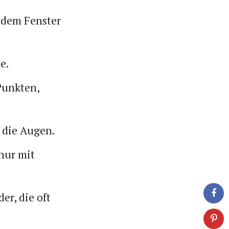
 dem Fenster
e.
Punkten,
 die Augen.
nur mit
er, die oft