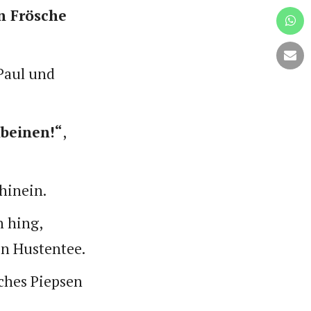
n Frösche
 Paul und
nbeinen!“
,
hinein.
n hing,
en Hustentee.
iches Piepsen