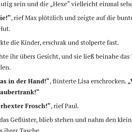
utig sein und die „Hexe“ vielleicht einmal seh
ie!“
, rief Max plötzlich und zeigte auf die bunt
Hut.
e die Kinder, erschrak und stolperte fast.
hte ihr übers Gesicht, und sie ließ beinahe da
len.
as in der Hand!“
, flüsterte Lisa erschrocken.
„
Zaubertrank!“
erhexter Frosch!“
, rief Paul.
das Geflüster, blieb stehen und nahm den klei
s ihrer Tasche.