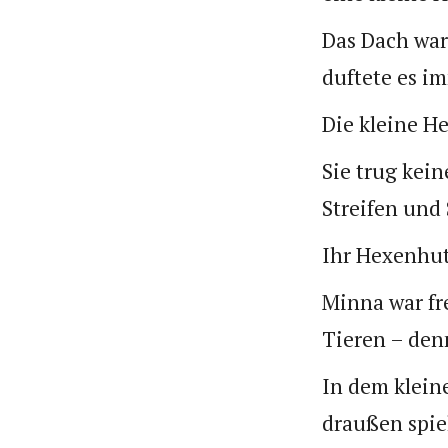
Das Dach war
duftete es i
Die kleine H
Sie trug kei
Streifen und
Ihr Hexenhut
Minna war fr
Tieren – den
In dem kleine
draußen spie