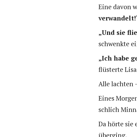
Eine davon w
verwandelt!
„Und sie fl
schwenkte ei
„Ich habe g
flüsterte Lis
Alle lachten
Eines Morgen
schlich Minn
Da hörte sie 
überging.