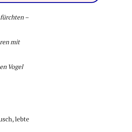
 fürchten –
eren mit
nen Vogel
sch, lebte