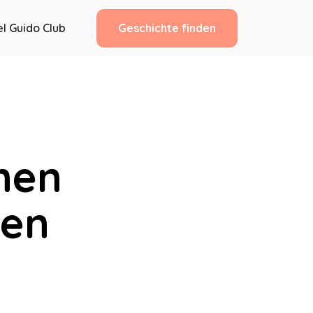
Geschichte finden
l Guido Club
inen
ten