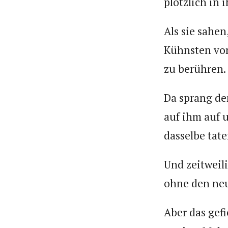
plötzlich in
Als sie sahen
Kühnsten von
zu berühren.
Da sprang de
auf ihm auf 
dasselbe tate
Und zeitweil
ohne den neu
Aber das gefi