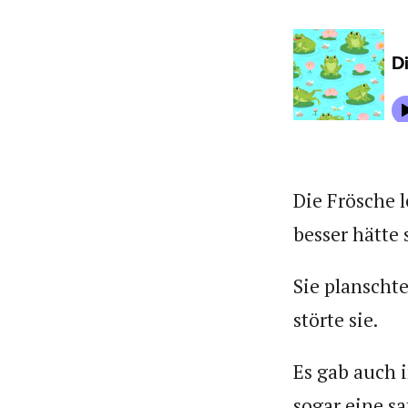
Die Frösche 
besser hätte
Sie plansch
störte sie.
Es gab auch 
sogar eine sa