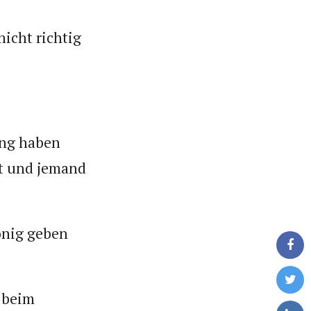
icht richtig
ung haben
bt und jemand
König geben
 beim