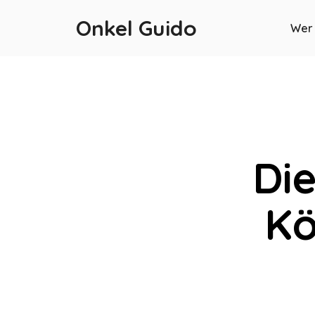
Onkel Guido
Wer 
Die
Kö