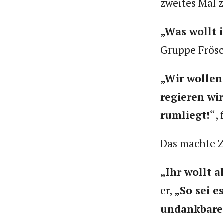
zweites Mal 
„Was wollt 
Gruppe Frösch
„Wir wollen
regieren wir
rumliegt!“
,
Das machte 
„Ihr wollt a
er,
„So sei e
undankbare