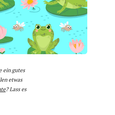
e ein gutes
len etwas
hte
? Lass es