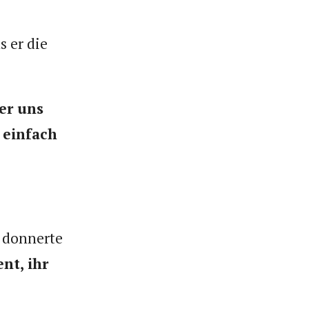
s er die
er uns
 einfach
, donnerte
nt, ihr