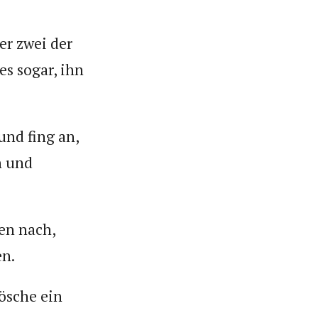
er zwei der
s sogar, ihn
und fing an,
n und
en nach,
en.
rösche ein