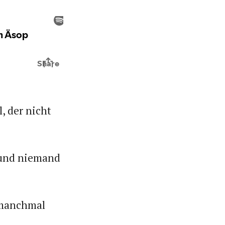
, der nicht
 und niemand
 manchmal