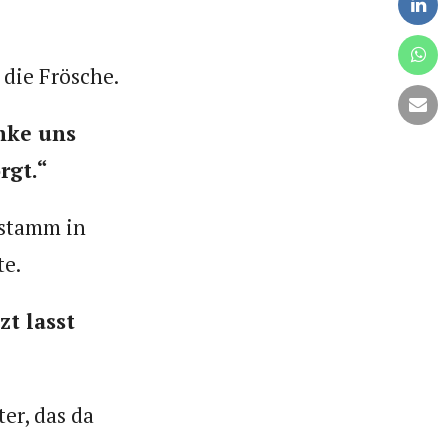
 die Frösche.
nke uns
rgt.“
mstamm in
te.
t lasst
er, das da